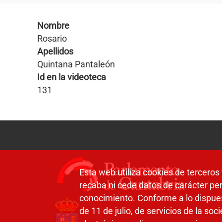
Nombre
Rosario
Apellidos
Quintana Pantaleón
Id en la videoteca
131
Esta web utiliza cookies de terceros 
recaba ni cede datos de carácter per
conocimiento. Conforme a lo dispue
de 11 de julio, de servicios de la so