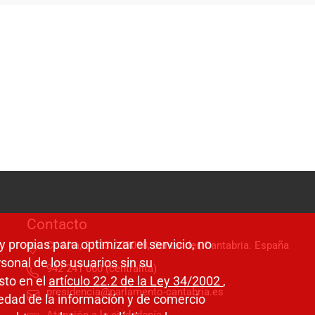
Contacto
y propias para optimizar el servicio, no
C/ Alta, 31-33 / 39008, Santander, Cantabria. España
sonal de los usuarios sin su
942 241 060 (centralita)
sto en el
artículo 22.2 de la Ley 34/2002
,
presidencia@parlamento-cantabria.es
ciedad de la información y de comercio