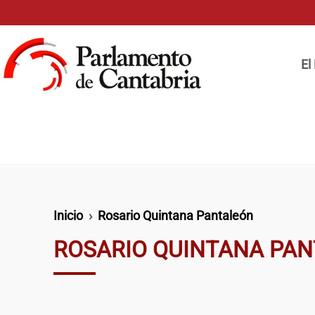
Pasar al contenido principal
Naveg
El
Ruta de navegación
Inicio
Rosario Quintana Pantaleón
ROSARIO QUINTANA PA