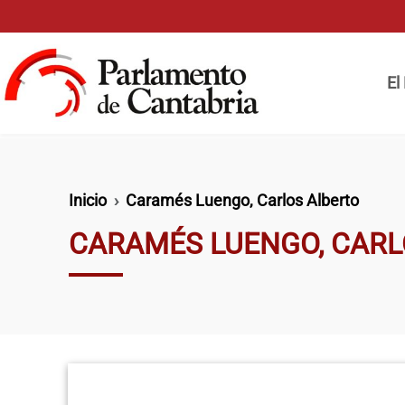
Pasar al contenido principal
Naveg
El
Ruta de navegación
Inicio
Caramés Luengo, Carlos Alberto
CARAMÉS LUENGO, CARL