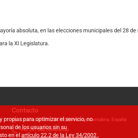
mayoría absoluta, en las elecciones municipales del 28 d
ra la XI Legislatura.
Contacto
y propias para optimizar el servicio, no
C/ Alta, 31-33 / 39008, Santander, Cantabria. España
sonal de los usuarios sin su
942 241 060 (centralita)
sto en el
artículo 22.2 de la Ley 34/2002
,