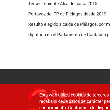
Tercer Teniente Alcalde hasta 2015.
Portavoz del PP de Piélagos desde 2019.
Resultó elegido alcalde de Piélagos, por 
Diputado en el Parlamento de Cantabria pa
Esta web utiliza cookies de terceros 
recaba ni cede datos de carácter per
conocimiento. Conforme a lo dispue